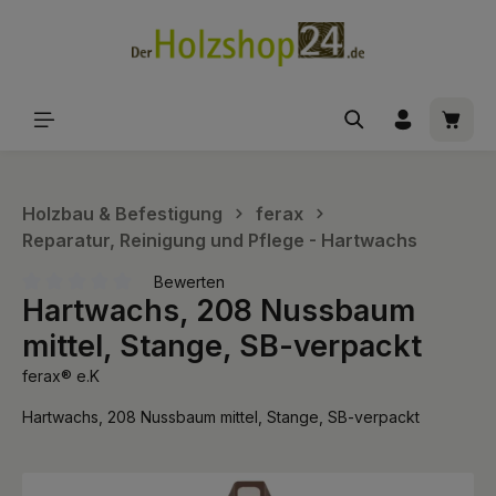
alt springen
Waren
Holzbau & Befestigung
ferax
Reparatur, Reinigung und Pflege - Hartwachs
Bewerten
Hartwachs, 208 Nussbaum
Durchschnittliche Bewertung von 0 von 5 Sternen
mittel, Stange, SB-verpackt
ferax® e.K
Hartwachs, 208 Nussbaum mittel, Stange, SB-verpackt
Bildergalerie überspringen