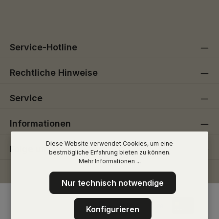
Die mit einem Stern (*) markierten Felder sind
genommen und die
AGB
gelesen und bin mit ihnen
Pflichtfelder.
einverstanden.
Service-Hotline
Rechtliche Hinweise
Service
Informationen
Diese Website verwendet Cookies, um eine
Folge uns
bestmögliche Erfahrung bieten zu können.
Mehr Informationen ...
Nur technisch notwendige
Konfigurieren