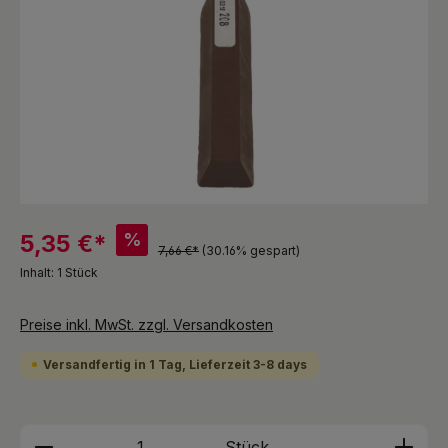
%
5,35 €*
7,66 €*
(30.16% gespart)
Inhalt:
1 Stück
Preise inkl. MwSt. zzgl. Versandkosten
Versandfertig in 1 Tag, Lieferzeit 3-8 days
Produkt Anzahl: Gib den gewünschten We
Stück