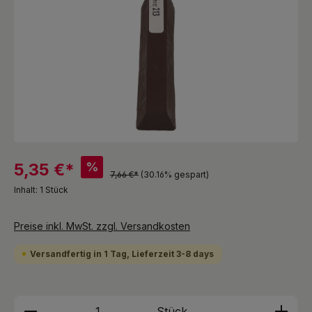
%
5,35 €*
7,66 €*
(30.16% gespart)
Inhalt:
1 Stück
Preise inkl. MwSt. zzgl. Versandkosten
Versandfertig in 1 Tag, Lieferzeit 3-8 days
Produkt Anzahl: Gib den gewünschten We
Stück