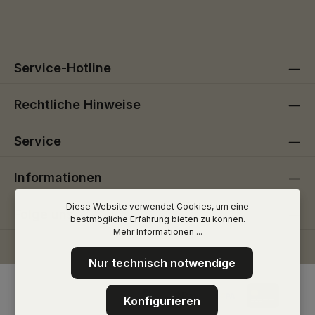
Die mit einem Stern (*) markierten Felder sind
genommen und die
AGB
gelesen und bin mit ihnen
Pflichtfelder.
einverstanden.
Service-Hotline
Rechtliche Hinweise
Service
Informationen
Diese Website verwendet Cookies, um eine
Folge uns
bestmögliche Erfahrung bieten zu können.
Mehr Informationen ...
Nur technisch notwendige
Konfigurieren