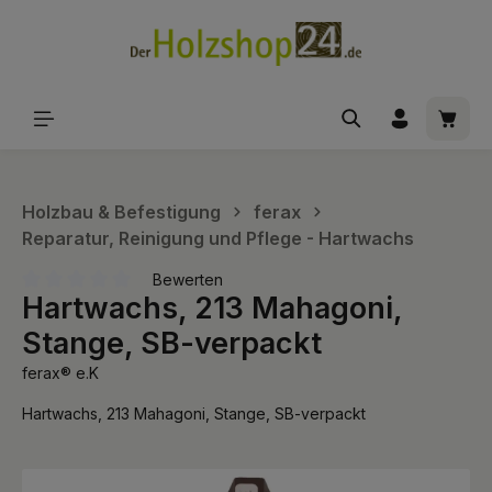
alt springen
Waren
Holzbau & Befestigung
ferax
Reparatur, Reinigung und Pflege - Hartwachs
Bewerten
Hartwachs, 213 Mahagoni,
Durchschnittliche Bewertung von 0 von 5 Sternen
Stange, SB-verpackt
ferax® e.K
Hartwachs, 213 Mahagoni, Stange, SB-verpackt
Bildergalerie überspringen