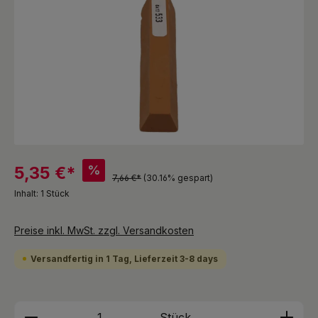
%
5,35 €*
7,66 €*
(30.16% gespart)
Inhalt:
1 Stück
Preise inkl. MwSt. zzgl. Versandkosten
Versandfertig in 1 Tag, Lieferzeit 3-8 days
Produkt Anzahl: Gib den gewünschten We
Stück