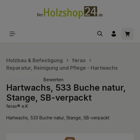
alt springen
Waren
Holzbau & Befestigung
ferax
Reparatur, Reinigung und Pflege - Hartwachs
Bewerten
Hartwachs, 533 Buche natur,
Durchschnittliche Bewertung von 0 von 5 Sternen
Stange, SB-verpackt
ferax® e.K
Hartwachs, 533 Buche natur, Stange, SB-verpackt
Bildergalerie überspringen