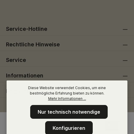
Die mit einem Stern (*) markierten Felder sind
genommen und die
AGB
gelesen und bin mit ihnen
Pflichtfelder.
einverstanden.
Service-Hotline
Rechtliche Hinweise
Service
Informationen
Diese Website verwendet Cookies, um eine
Folge uns
bestmögliche Erfahrung bieten zu können.
Mehr Informationen ...
Nur technisch notwendige
Konfigurieren