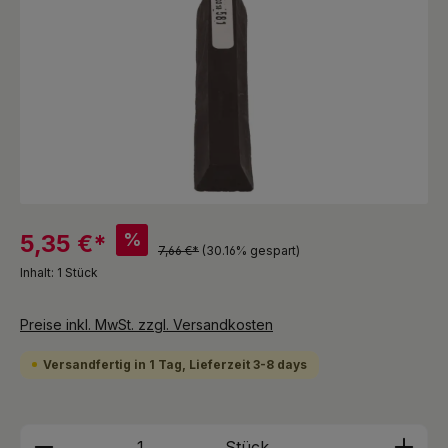
%
5,35 €*
7,66 €*
(30.16% gespart)
Inhalt:
1 Stück
Preise inkl. MwSt. zzgl. Versandkosten
Versandfertig in 1 Tag, Lieferzeit 3-8 days
Produkt Anzahl: Gib den gewünschten We
Stück