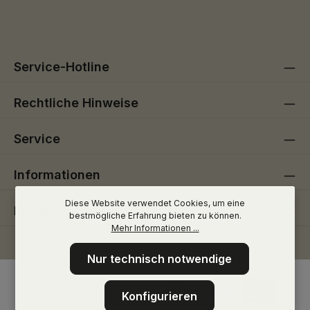
Die mit einem Stern (*) markierten Felder sind
genommen und die
AGB
gelesen und bin mit ihnen
Pflichtfelder.
einverstanden.
Service-Hotline
Rechtliche Hinweise
Service
Informationen
Diese Website verwendet Cookies, um eine
Folge uns
bestmögliche Erfahrung bieten zu können.
Mehr Informationen ...
Nur technisch notwendige
Konfigurieren