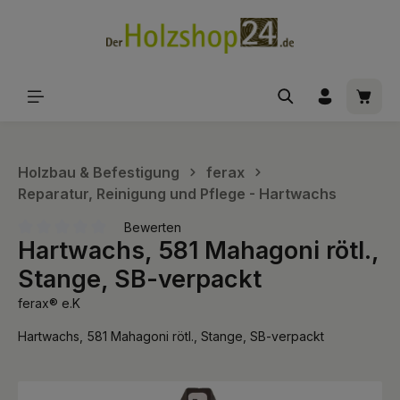
alt springen
Waren
Holzbau & Befestigung
ferax
Reparatur, Reinigung und Pflege - Hartwachs
Bewerten
Hartwachs, 581 Mahagoni rötl.,
Durchschnittliche Bewertung von 0 von 5 Sternen
Stange, SB-verpackt
ferax® e.K
Hartwachs, 581 Mahagoni rötl., Stange, SB-verpackt
Bildergalerie überspringen