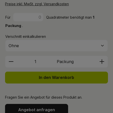
Preise inkl. MwSt. zzgl. Versandkosten
Für
Quadratmeter benötigt man
1
Packung
.
Verschnitt einkalkulieren
Produkt Anzahl: Gib den gewünschten We
Packung
In den Warenkorb
Fragen Sie ein Angebot für dieses Produkt an.
Angebot anfragen