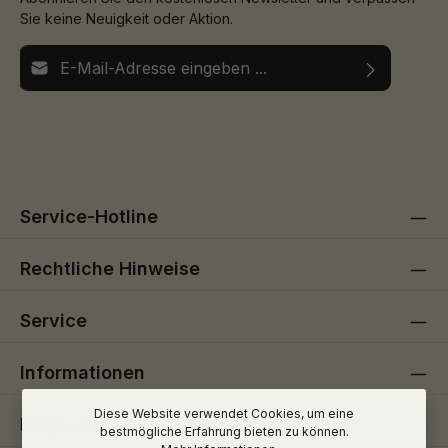
Sie keine Neuigkeit oder Aktion.
E-Mail-Adresse*
Ich habe die
Datenschutzbestimmungen
zur Kenntnis
Die mit einem Stern (*) markierten Felder sind
genommen und die
AGB
gelesen und bin mit ihnen
Pflichtfelder.
einverstanden.
Service-Hotline
Rechtliche Hinweise
Service
Informationen
Diese Website verwendet Cookies, um eine
Folge uns
bestmögliche Erfahrung bieten zu können.