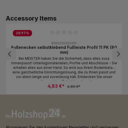
Produktgalerie überspringen
Accessory Items
28.97
%
Durchschnittliche Bewertung von 0 von 5 Sternen
8000290202001
Außenecken selbstklebend Fußleiste Profil 11 PK (80
mm)
Bei MEISTER haben Sie die Sicherheit, dass alles zusa
mmenpasst! Unterlagsmaterialien, Profile und Abschlüsse - Sie
erhalten alles aus einer Hand. So wird aus Ihrem Bodenbelag
eine ganzheitliche Einrichtungslösung, die zu Ihnen passt und
vor allem lange und zuverlässig hält. Entdecken Sie unser
umfangreiches Zubehörsortiment.
4,83 €*
6,80 €*
Abonnieren Sie den kostenlosen Newsletter und verpassen