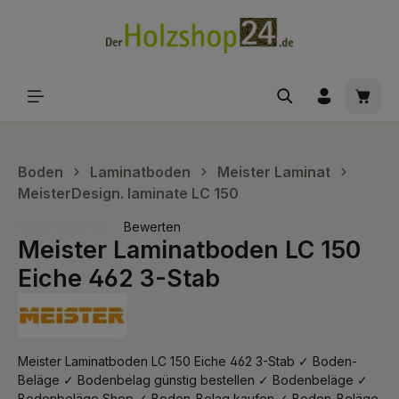
alt springen
Waren
Boden
Laminatboden
Meister Laminat
MeisterDesign. laminate LC 150
Bewerten
Meister Laminatboden LC 150
Durchschnittliche Bewertung von 0 von 5 Sternen
Eiche 462 3-Stab
Meister Laminatboden LC 150 Eiche 462 3-Stab ✓ Boden-
Beläge ✓ Bodenbelag günstig bestellen ✓ Bodenbeläge ✓
Bodenbeläge Shop ✓ Boden-Belag kaufen ✓ Boden-Beläge