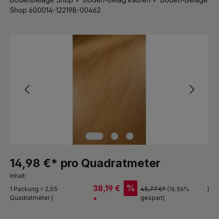
Shop 600014-122198-00462
Bildergalerie überspringen
14,98 €* pro Quadratmeter
Inhalt:
%
38,19 €
1 Packung = 2,55
45,77 €*
(16.56%
)
Quadratmeter (
gespart)
*