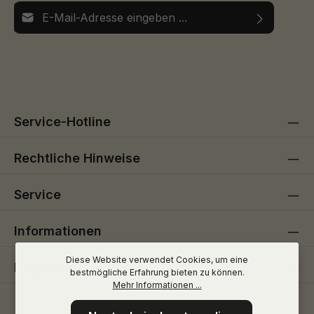
E-Mail-Adresse*
Ich habe die
Datenschutzbestimmungen
zur Kenntnis
Die mit einem Stern (*) markierten Felder sind
genommen und die
AGB
gelesen und bin mit ihnen
Pflichtfelder.
einverstanden.
Service-Hotline
Rechtliche Hinweise
Service
Informationen
Diese Website verwendet Cookies, um eine
Folge uns
bestmögliche Erfahrung bieten zu können.
Mehr Informationen ...