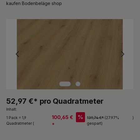
kaufen Bodenbeläge shop
Bildergalerie überspringen
52,97 €* pro Quadratmeter
Inhalt:
%
100,65 €
1 Pack = 1,9
139,74 €*
(27.97%
)
Quadratmeter (
gespart)
*