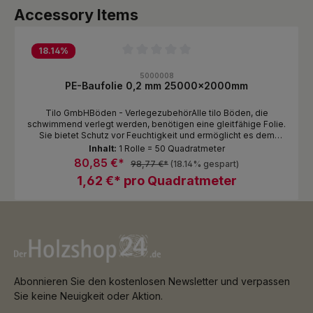
Produktgalerie überspringen
Accessory Items
18.14
%
Durchschnittliche Bewertung von 0 von 5 Sternen
5000008
PE-Baufolie 0,2 mm 25000x2000mm
Tilo GmbHBöden - VerlegezubehörAlle tilo Böden, die
schwimmend verlegt werden, benötigen eine gleitfähige Folie.
Sie bietet Schutz vor Feuchtigkeit und ermöglicht es dem
Boden, ungehindert zu schwimmen, also sich frei auf dem
Inhalt:
1 Rolle = 50 Quadratmeter
Untergrund ?bewegen? zu können
80,85 €*
98,77 €*
(18.14% gespart)
1,62 €* pro Quadratmeter
Abonnieren Sie den kostenlosen Newsletter und verpassen
Sie keine Neuigkeit oder Aktion.