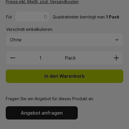
Preise inkl. MwSt. zzgl. Versandkosten
Für
Quadratmeter benötigt man
1
Pack
.
Verschnitt einkalkulieren
Produkt Anzahl: Gib den gewünschten We
Pack
In den Warenkorb
Fragen Sie ein Angebot für dieses Produkt an.
Angebot anfragen