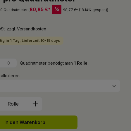
%
80,85 €*
 50 Quadratmeter (
98,77 €*
(18.14% gespart)
)
wSt. zzgl. Versandkosten
ig in 1 Tag, Lieferzeit 10-15 days
Quadratmeter benötigt man
1
Rolle
.
kalkulieren
Anzahl: Gib den gewünschten Wert ein 
Rolle
In den Warenkorb