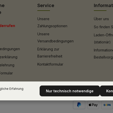
he
Service
Informa
e
Unsere
Über uns
derrufen
Zahlungsoptionen
So finden S
Unsere
Laden-Öffn
Versandbedingungen
(stationär)
bedingungen
Erklärung zur
Informatio
Barrierefreiheit
zerklärung
Bestellvor
Kontaktformular
elehrung
Formular
liche Erfahrung
Nur technisch notwendige
Kon