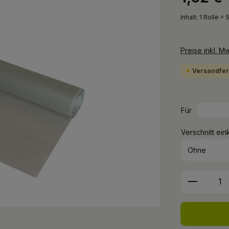
Inhalt:
1 Rolle =
Preise inkl. M
Versandfert
Für
Verschnitt ein
Produkt 