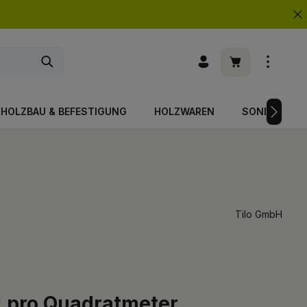
Warenkorb enth
HOLZBAU & BEFESTIGUNG
HOLZWAREN
SONDERPOS
Tilo GmbH
* pro Quadratmeter