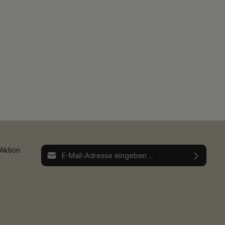
E-Mail-Adresse*
Aktion.
Ich habe die
Datenschutzbestimmungen
zur
Die mit einem Stern (*) markierten Felder sind
Kenntnis genommen und die
AGB
gelesen und
Pflichtfelder.
bin mit ihnen einverstanden.