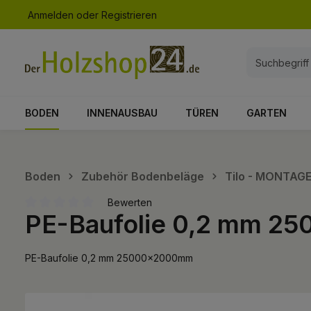
Anmelden
oder
Registrieren
springen
Zur Hauptnavigation springen
BODEN
INNENAUSBAU
TÜREN
GARTEN
Boden
Zubehör Bodenbeläge
Tilo - MONTAG
Bewerten
PE-Baufolie 0,2 mm 
Durchschnittliche Bewertung von 0 von 5 Sternen
PE-Baufolie 0,2 mm 25000x2000mm
Bildergalerie überspringen