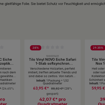
e gleitfähige Folie. Sie bietet Schutz vor Feuchtigkeit und ermögli
28
%
29.35
%
ewertung von 0 von 5 Sternen
Durchschnittliche Bewertung von 0 von 5 Sternen
Durchschni
100001401
C Eiche
Tilo Vinyl NOVO Eiche Safari
Tilo Vi
lzoptik
1-Stab softsynchron
Nox 1
S lackiert
ungefast Twist PLUS lackiert
ungefast 
mitieren
Verschiedene Holzarten, perfekt
Hell oder 
t
en nach dem
imitiert, treffen aktuelle Trends und
oder rus
usgewählte
sind dabei so zeitlos. Von natürlich
Kollektio
 Haptiken
anmutend bis hin zu dezenten
Schönheit v
Inhalt:
1 Packung = 1,52
Quadratmeter
Quadratmeter
Inhalt:
1 P
tet und
Pastelltönen bildet NOVO die
Vielfalt au
en tollen im
perfekte Grundlage für jeden
bei denen
63,95 €*
59,95 
*
(24.65%
88,82 €*
(28%
 der Hund
Einrichtungsstil. Unterschiedliche
dass e
gespart)
onders wenn
Verlegebilder und besondere
Nachbildu
voller Leben
pro
Farben wie Safari eröffnen immer
42,07 €* pro
Vorbilder h
39
 Vinylböden
neue Möglichkeiten - für ein
Verwech
ter
Quadratmeter
Qu