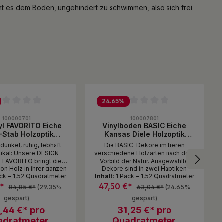
cht es dem Boden, ungehindert zu schwimmen, also sich frei
24.65
%
ttliche Bewertung von 0 von 5 Sternen
Durchschnittliche Bewertung von 0 von
100000701
100007801
nyl FAVORITO Eiche
Vinylboden BASIC Eiche
-Stab Holzoptik
Kansas Diele Holzoptik
Twist PLUS lackiert
ungefast Twist PLUS lackiert
dunkel, ruhig, lebhaft
Die BASIC-Dekore imitieren
gebürstet
gebürstet
tikal: Unsere DESIGN
verschiedene Holzarten nach dem
n FAVORITO bringt die
Vorbild der Natur. Ausgewählte
on Holz in ihrer ganzen
Dekore sind in zwei Haptiken
ack = 1,52 Quadratmeter
Inhalt:
1 Pack = 1,52 Quadratmeter
f Vinyl. Zeitlose Dekore,
erhältlich: gebürstet und
 kaum erkennbar ist,
softsynchron. Die Kleinen tollen im
€*
47,50 €*
84,85 €*
(29.35%
63,04 €*
(24.65%
s sich um robuste
Wohnzimmer herum, der Hund
gespart)
gespart)
ngen ihrer natürlichen
saust hinterher - besonders wenn
andelt. Imitationen zum
,44 €* pro
das Zuhause bunt und voller Leben
31,25 €* pro
seln schön, die mit
ist, erweisen sich die Vinylböden
adratmeter
Quadratmeter