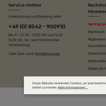
Service-Hotline
Rechtlic
Hinweis
Unterstützung und Beratung unter:
Vertrag wi
+49 (0) 8542 - 900910
Impressum
Mo-Fr.: 07:30 - 12:00 Uhr und 13:00 -
Allgemeine
16:30 Uhr, Sa.: nach telefonischer
Vereinbarung
Geschäfts
Datenschut
Oder über unser
Kontaktformular
.
Widerrufsb
Widerrufs-
Diese Website verwendet Cookies, um eine bestmög
bieten zu können.
Mehr Informationen ...