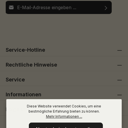
E-Mail-Adresse*
Ich habe die
Datenschutzbestimmungen
zur Kenntnis
Die mit einem Stern (*) markierten Felder sind
genommen und die
AGB
gelesen und bin mit ihnen
Pflichtfelder.
einverstanden.
Service-Hotline
Rechtliche Hinweise
Service
Informationen
Diese Website verwendet Cookies, um eine
Folge uns
bestmögliche Erfahrung bieten zu können.
Mehr Informationen ...