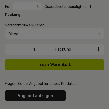
Für
Quadratmeter benötigt man
1
Packung
.
Verschnitt einkalkulieren
Produkt Anzahl: Gib den gewünschten We
Packung
In den Warenkorb
Fragen Sie ein Angebot für dieses Produkt an.
Angebot anfragen