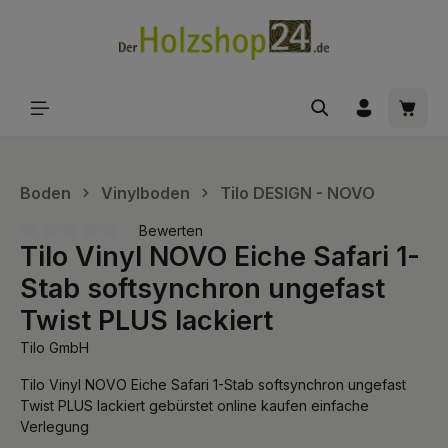
alt springen
Waren
Boden
Vinylboden
Tilo DESIGN - NOVO
Bewerten
Tilo Vinyl NOVO Eiche Safari 1-
Durchschnittliche Bewertung von 0 von 5 Sternen
Stab softsynchron ungefast
Twist PLUS lackiert
Tilo GmbH
Tilo Vinyl NOVO Eiche Safari 1-Stab softsynchron ungefast
Twist PLUS lackiert gebürstet online kaufen einfache
Verlegung