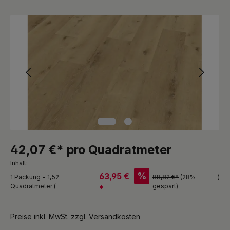
Bildergalerie überspringen
42,07 €* pro Quadratmeter
Inhalt:
%
63,95 €
1 Packung = 1,52
88,82 €*
(28%
)
Quadratmeter (
gespart)
*
Preise inkl. MwSt. zzgl. Versandkosten