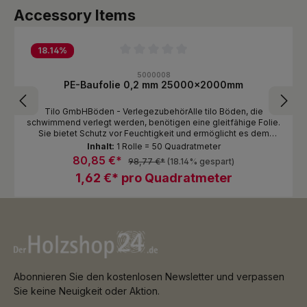
Produktgalerie überspringen
Accessory Items
18.14
%
Durchschnittliche Bewertung von 0 von 5 Sternen
5000008
PE-Baufolie 0,2 mm 25000x2000mm
Tilo GmbHBöden - VerlegezubehörAlle tilo Böden, die
schwimmend verlegt werden, benötigen eine gleitfähige Folie.
Sie bietet Schutz vor Feuchtigkeit und ermöglicht es dem
Boden, ungehindert zu schwimmen, also sich frei auf dem
Inhalt:
1 Rolle = 50 Quadratmeter
Untergrund ?bewegen? zu können
80,85 €*
98,77 €*
(18.14% gespart)
1,62 €* pro Quadratmeter
Abonnieren Sie den kostenlosen Newsletter und verpassen
Sie keine Neuigkeit oder Aktion.