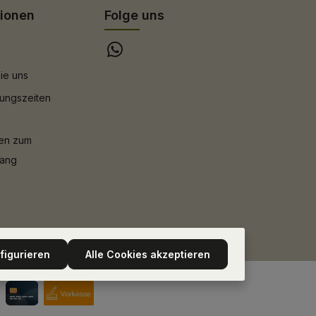
tionen
Folge uns
ie uns
ungszeiten
nen zum
gang
figurieren
Alle Cookies akzeptieren