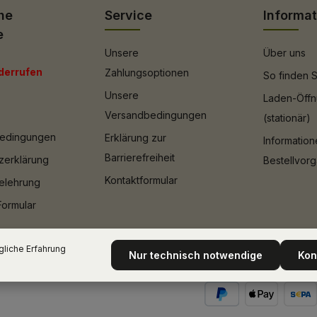
he
Service
Informa
e
Unsere
Über uns
derrufen
Zahlungsoptionen
So finden S
Unsere
Laden-Öffn
Versandbedingungen
(stationär)
bedingungen
Erklärung zur
Informatio
Barrierefreiheit
zerklärung
Bestellvor
Kontaktformular
elehrung
Formular
liche Erfahrung
Nur technisch notwendige
Kon