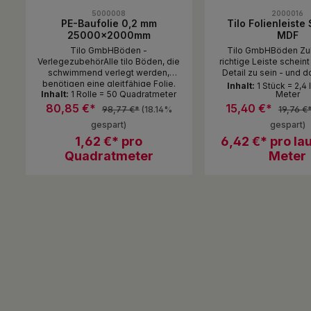
Durchschnittliche Bewertung von 0 von 5 Sternen
Durchschnittliche B
5000008
2000016
PE-Baufolie 0,2 mm
Tilo Folienleiste
25000x2000mm
MDF
Tilo GmbHBöden -
Tilo GmbHBöden Zu
VerlegezubehörAlle tilo Böden, die
richtige Leiste scheint
schwimmend verlegt werden,
Detail zu sein - und d
benötigen eine gleitfähige Folie.
großen Einfluss auf d
Inhalt:
1 Stück = 2,4
Inhalt:
1 Rolle = 50 Quadratmeter
Meter
Sie bietet Schutz vor Feuchtigkeit
Ihrer Räume. Mit den
und ermöglicht es dem Boden,
Leisten von tilo wird I
80,85 €*
15,40 €*
98,77 €*
(18.14%
19,76 €
ungehindert zu schwimmen, also
bis in jeden Winkel Ih
gespart)
gespart)
sich frei auf dem Untergrund ?
spürbar - jetzt a
bewegen? zu können
1,62 €* pro
6,42 €* pro la
Feuchträumen. Unser
schließen den Rau
Quadratmeter
Meter
verleihen ihm ein 
ebenmäßiges Bild. Sie
Boden bei der sch
Produkt Anzahl: Gib den gewünsc
Produkt An
Verlegung unten, vers
Rolle
Stück
und sind auch be
Bodenreinigung nütz
Aufwischen verhinde
Fleckenbildung an 