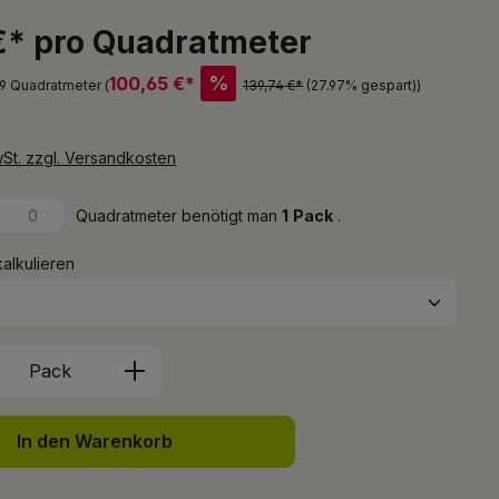
€* pro Quadratmeter
%
100,65 €*
1,9 Quadratmeter (
139,74 €*
(27.97% gespart)
)
wSt. zzgl. Versandkosten
Quadratmeter benötigt man
1
Pack
.
kalkulieren
Anzahl: Gib den gewünschten Wert ein 
Pack
In den Warenkorb