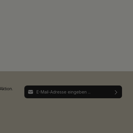
E-Mail-Adresse*
Aktion.
Ich habe die
Datenschutzbestimmungen
zur
Die mit einem Stern (*) markierten Felder sind
Kenntnis genommen und die
AGB
gelesen und
Pflichtfelder.
bin mit ihnen einverstanden.