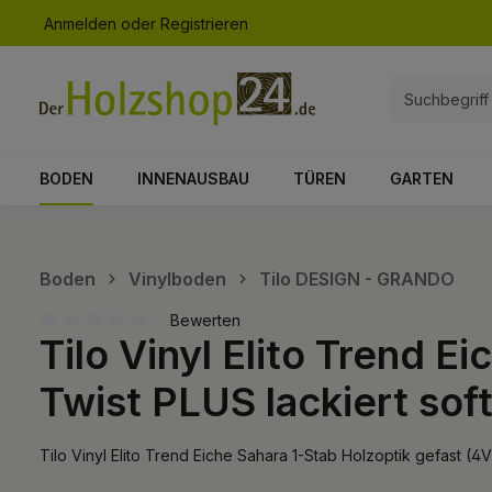
Anmelden
oder
Registrieren
springen
Zur Hauptnavigation springen
BODEN
INNENAUSBAU
TÜREN
GARTEN
Boden
Vinylboden
Tilo DESIGN - GRANDO
Bewerten
Tilo Vinyl Elito Trend E
Durchschnittliche Bewertung von 0 von 5 Sternen
Twist PLUS lackiert sof
Tilo Vinyl Elito Trend Eiche Sahara 1-Stab Holzoptik gefast 