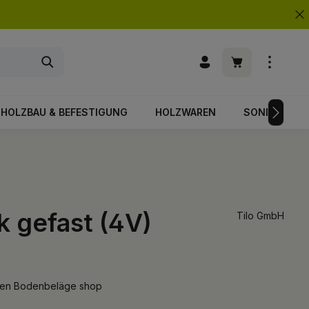
Warenkorb enth
HOLZBAU & BEFESTIGUNG
HOLZWAREN
SONDERPOS
ik gefast (4V)
Tilo GmbH
aufen Bodenbeläge shop