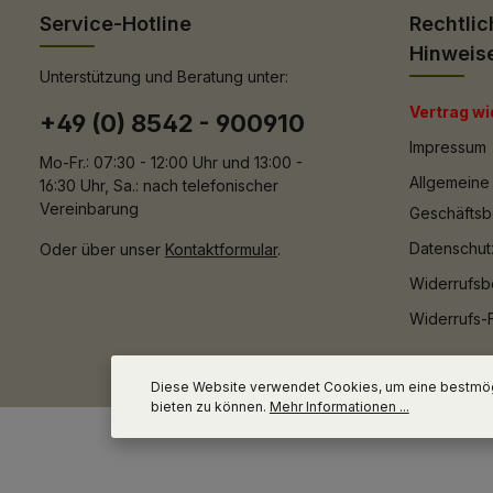
Service-Hotline
Rechtlic
Hinweis
Unterstützung und Beratung unter:
Vertrag wi
+49 (0) 8542 - 900910
Impressum
Mo-Fr.: 07:30 - 12:00 Uhr und 13:00 -
Allgemeine
16:30 Uhr, Sa.: nach telefonischer
Vereinbarung
Geschäfts
Datenschut
Oder über unser
Kontaktformular
.
Widerrufsb
Widerrufs-
Diese Website verwendet Cookies, um eine bestmög
bieten zu können.
Mehr Informationen ...