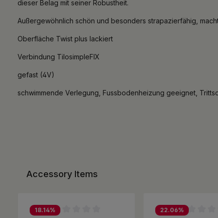
dieser Belag mit seiner Robustheit.
Außergewöhnlich schön und besonders strapazierfähig, macht e
Oberfläche Twist plus lackiert
Verbindung TilosimpleFIX
gefast (4V)
schwimmende Verlegung, Fussbodenheizung geeignet, Trittsc
Accessory Items
Produktgalerie überspringen
18.14
%
22.06
%