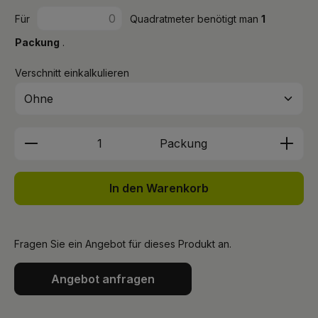
Für
Quadratmeter benötigt man
1
Packung
.
Verschnitt einkalkulieren
Produkt Anzahl: Gib den gewünschten We
Packung
In den Warenkorb
Fragen Sie ein Angebot für dieses Produkt an.
Angebot anfragen