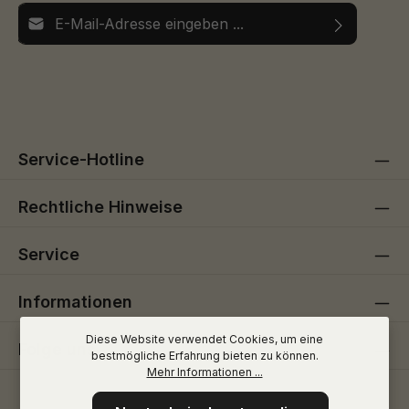
E-Mail-Adresse*
Ich habe die
Datenschutzbestimmungen
zur Kenntnis
Die mit einem Stern (*) markierten Felder sind
genommen und die
AGB
gelesen und bin mit ihnen
Pflichtfelder.
einverstanden.
Service-Hotline
Rechtliche Hinweise
Service
Informationen
Diese Website verwendet Cookies, um eine
Folge uns
bestmögliche Erfahrung bieten zu können.
Mehr Informationen ...