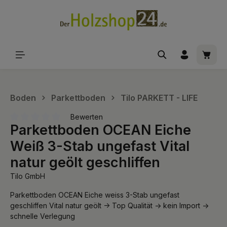
alt springen
Waren
Boden
Parkettboden
Tilo PARKETT - LIFE
Bewerten
Parkettboden OCEAN Eiche
Durchschnittliche Bewertung von 0 von 5 Sternen
Weiß 3-Stab ungefast Vital
natur geölt geschliffen
Tilo GmbH
Parkettboden OCEAN Eiche weiss 3-Stab ungefast
geschliffen Vital natur geölt -> Top Qualität -> kein Import ->
schnelle Verlegung