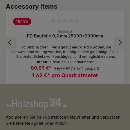
Produktgalerie überspringen
Accessory Items
18.14
%
Durchschnittliche Bewertung von 0 von 5 Sternen
5000008
PE-Baufolie 0,2 mm 25000x2000mm
Tilo GmbHBöden - VerlegezubehörAlle tilo Böden, die
schwimmend verlegt werden, benötigen eine gleitfähige Folie.
Sie bietet Schutz vor Feuchtigkeit und ermöglicht es dem
Boden, ungehindert zu schwimmen, also sich frei auf dem
Inhalt:
1 Rolle = 50 Quadratmeter
Untergrund ?bewegen? zu können
80,85 €*
98,77 €*
(18.14% gespart)
1,62 €* pro Quadratmeter
Abonnieren Sie den kostenlosen Newsletter und verpassen
Sie keine Neuigkeit oder Aktion.