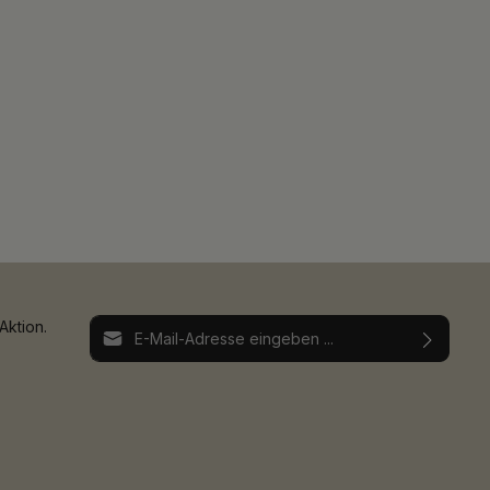
E-Mail-Adresse*
Aktion.
Ich habe die
Datenschutzbestimmungen
zur
Die mit einem Stern (*) markierten Felder sind
Kenntnis genommen und die
AGB
gelesen und
Pflichtfelder.
bin mit ihnen einverstanden.