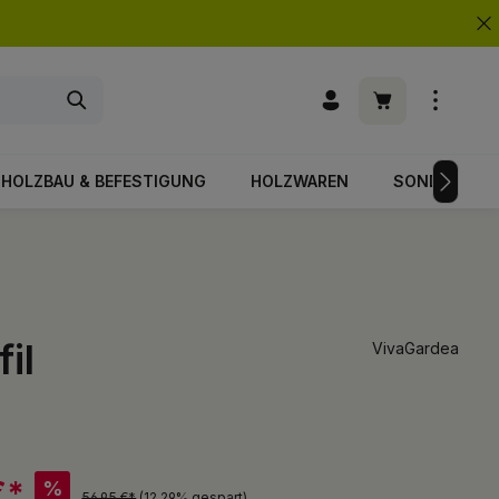
Warenkorb enth
HOLZBAU & BEFESTIGUNG
HOLZWAREN
SONDERPOS
il
VivaGardea
€*
%
56,95 €*
(12.29% gespart)