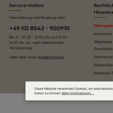
Service-Hotline
Rechtlic
Hinweis
Unterstützung und Beratung unter:
Vertrag wi
+49 (0) 8542 - 900910
Impressum
Mo-Fr.: 07:30 - 12:00 Uhr und 13:00 -
Allgemeine
16:30 Uhr, Sa.: nach telefonischer
Vereinbarung
Geschäfts
Datenschut
Oder über unser
Kontaktformular
.
Widerrufsb
Widerrufs-
Diese Website verwendet Cookies, um eine bestmög
bieten zu können.
Mehr Informationen ...