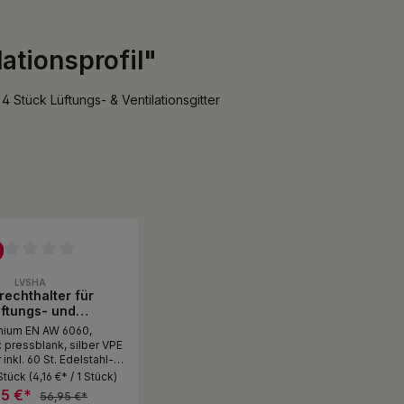
ationsprofil"
 Stück Lüftungs- & Ventilationsgitter
ttliche Bewertung von 0 von 5 Sternen
LVSHA
rechthalter für
ftungs- und
ilationsprofil
nium EN AW 6060,
 pressblank, silber VPE
 inkl. 60 St. Edelstahl-
4,2 x 17mm ausreichend
Stück
(4,16 €* / 1 Stück)
 Stück Lüftungs- &
95 €*
56,95 €*
ntilationsgitter