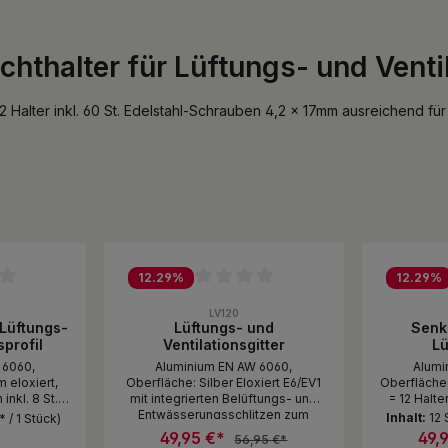
hthalter für Lüftungs- und Ventil
Halter inkl. 60 St. Edelstahl-Schrauben 4,2 x 17mm ausreichend für 4
12.29
%
12.29
%
ewertung von 0 von 5 Sternen
Durchschnittliche Bewertung von 0 von 5 Sternen
Durchschni
LV120
Lüftungs-
Lüftungs- und
Senk
sprofil
Ventilationsgitter
Lü
Vent
 6060,
Aluminium EN AW 6060,
Alumi
 eloxiert,
Oberfläche: Silber Eloxiert E6/EV1
Oberfläche:
inkl. 8 St.
mit integrierten Belüftungs- und
= 12 Halter
4,2 x 22mm
Entwässerungsschlitzen zum
Schrauben 
Inhalt:
12 
* / 1 Stück)
Erfüllen der aktuellen
für 4
49,95 €*
49,
56,95 €*
Flachdachrichtlinie 2019, Verlegung
Ve