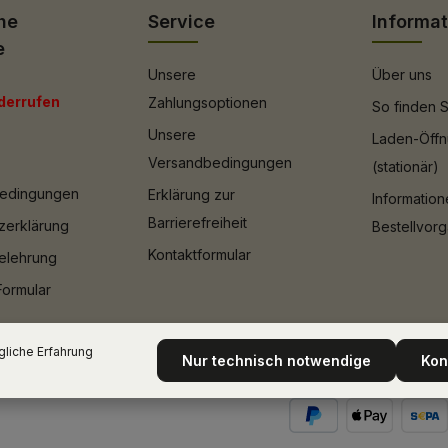
he
Service
Informa
e
Unsere
Über uns
derrufen
Zahlungsoptionen
So finden S
Unsere
Laden-Öffn
Versandbedingungen
(stationär)
bedingungen
Erklärung zur
Informatio
Barrierefreiheit
zerklärung
Bestellvor
Kontaktformular
elehrung
Formular
liche Erfahrung
Nur technisch notwendige
Kon