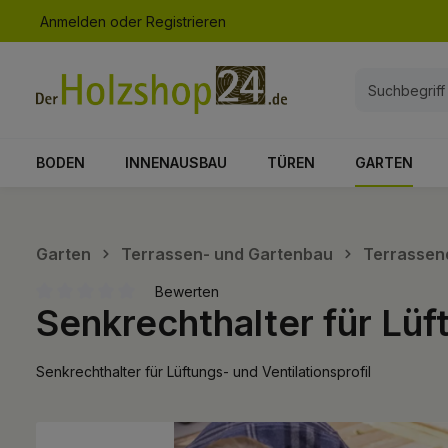
Anmelden
oder
Registrieren
springen
Zur Hauptnavigation springen
BODEN
INNENAUSBAU
TÜREN
GARTEN
Garten
Terrassen- und Gartenbau
Terrassen
Bewerten
Senkrechthalter für Lüft
Durchschnittliche Bewertung von 0 von 5 Sternen
Senkrechthalter für Lüftungs- und Ventilationsprofil
Bildergalerie überspringen