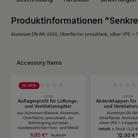
Produktinformationen "Senkrec
Aluminium EN AW 6060, Oberfläche: pressblank, silber VPE = 12 
Accessory Items
Produktgalerie überspringen
10.05
%
Durchschnittliche Bewertung von 0 von 5 Sternen
Durchschnittliche B
LV188
LVKAB
Auflagerprofil für Lüftungs-
Abdeckkappen für 
und Ventilationsgitter
und Ventilation
aus Aluminium Material: Aluminium,
Aluminium EN AW
Oberfläche: pressblank, zur
Oberfläche: Aluminium
Befestigung auf jeder
silber VPE = 4 Kappen 
handelsüblichen Holz- und Metall
Edelstahl-Schrauben 
Inhalt:
4 Stück
(3,13 €
Unterkonstruktion mit mind. 5
9,85 €*
12,50 €*
10,95 €*
Schrauben 4,2 x 22mm (Art.Nr.