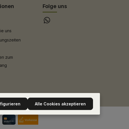
tionen
Folge uns
ie uns
ungszeiten
nen zum
gang
figurieren
Alle Cookies akzeptieren